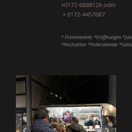
+0172-6888126 oder
+ 0172-4457687
* Firmenevents *Eröffnungen *Jubiläen
*Hochzeiten *Polterabende *Geburtstage uvm...