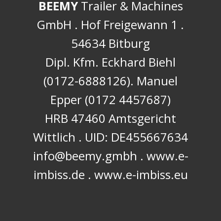
GmbH . Ho​f Freigewann 1 .
54634 Bitburg
Dipl. Kfm. Eckhard Biehl
(0172-6888126). Manuel
Epper (0172 4457687)
HRB 47460 Amtsgericht
Wittlich . UID: ​DE455667634
info@beemy.gmbh . www.e-
imbiss.de . www.e-imbiss.eu